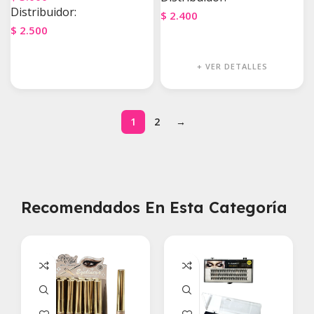
Distribuidor:
$
2.400
$
2.500
Agregar Al Carrito
Agregar Al Carrito
+ VER DETALLES
1
2
→
Recomendados En Esta Categoría