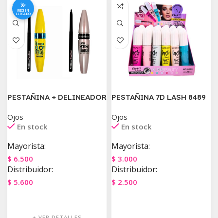
💫
RECIEN
LLEGADO
PESTAÑINA + DELINEADOR
PESTAÑINA 7D LASH 8489
Ojos
Ojos
En stock
En stock
Mayorista:
Mayorista:
$
6.500
$
3.000
Distribuidor:
Distribuidor:
$
5.600
$
2.500
Agregar Al Carrito
Agregar Al Carrito
+ VER DETALLES