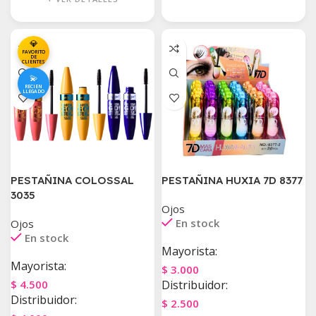
💎
FAVORITO
DE
CLIENTES
💫
RECIEN
LLEGADO
PESTAÑINA COLOSSAL
PESTAÑINA HUXIA 7D 8377
3035
Ojos
En stock
Ojos
En stock
Mayorista:
Mayorista:
$
3.000
$
4.500
Distribuidor:
Distribuidor:
$
2.500