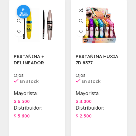
💫
RECIEN
LLEGADO
PESTAÑINA +
PESTAÑINA HUXIA
DELINEADOR
7D 8377
Ojos
Ojos
En stock
En stock
Mayorista:
Mayorista:
$
6.500
$
3.000
Distribuidor:
Distribuidor:
$
5.600
$
2.500
Agregar Al Carrito
Agregar Al Carrito