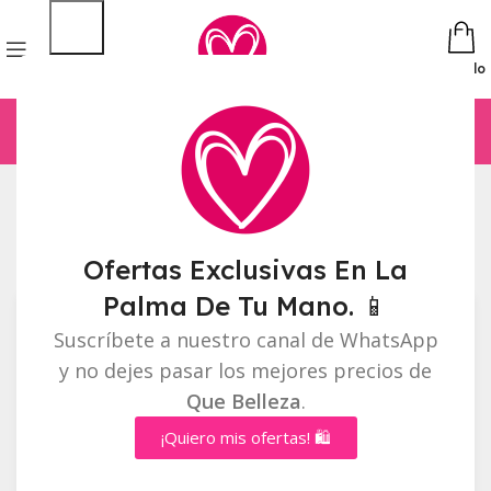
Pedido
Inicio
Ojos
Mostrando 1–12 de 13 resultados
Barra lateral
Ofertas Exclusivas En La
Palma De Tu Mano. 📱
Suscríbete a nuestro canal de WhatsApp
y no dejes pasar los mejores precios de
Que Belleza
.
¡Quiero mis ofertas! 🛍️