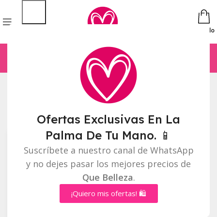
Pedido
Inicio
Sombras
Mostrando el único resultado
Barra lateral
Ofertas Exclusivas En La
Palma De Tu Mano. 📱
Suscríbete a nuestro canal de WhatsApp
y no dejes pasar los mejores precios de
Que Belleza
.
¡Quiero mis ofertas! 🛍️