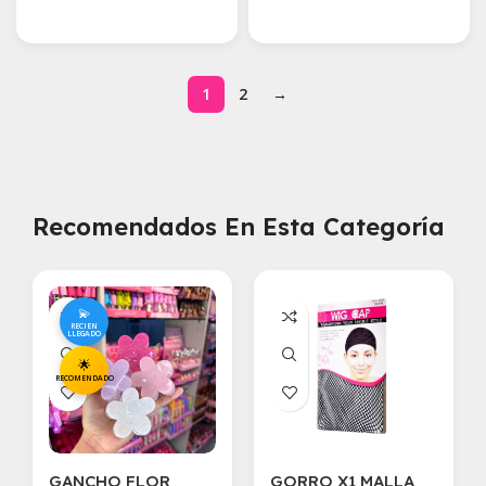
Agregar Al Carrito
Agregar Al Carrito
1
2
→
Recomendados En Esta Categoría
💫
RECIEN
LLEGADO
🌟
RECOMENDADO
GANCHO FLOR
GORRO X1 MALLA