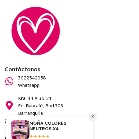
Contáctanos
3022542058
Whatsapp
Kra. 44 # 35-31
Ed. Bancafé, Bod.303
Barranquilla
×
Información
MOÑA COLORES
NEUTROS X4
Términos y condiciones
★★★★★
Síguenos en nuestras redes