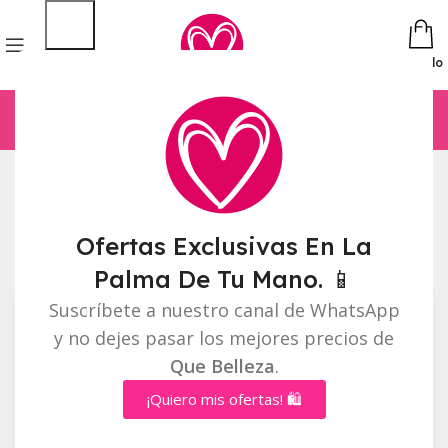
Pedido
Inicio
Accesorios para Cabello
Mostrando 1–12 de 20 resultados
Ofertas Exclusivas En La
Barra lateral
Palma De Tu Mano. 📱
Suscríbete a nuestro canal de WhatsApp
y no dejes pasar los mejores precios de
Que Belleza
.
¡Quiero mis ofertas! 🛍️