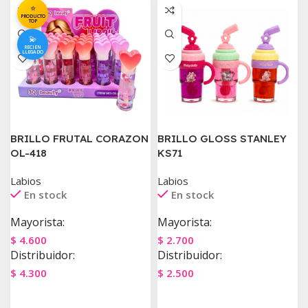
⭐
PRODUCTO
TOP
💫
RECIEN
LLEGADO
BRILLO FRUTAL CORAZON
BRILLO GLOSS STANLEY
OL-418
KS71
Labios
Labios
En stock
En stock
Mayorista:
Mayorista:
$
4.600
$
2.700
Distribuidor:
Distribuidor:
$
4.300
$
2.500
Agregar Al Carrito
Agregar Al Carrito