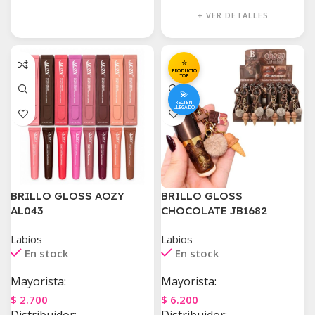
+ VER DETALLES
⭐
PRODUCTO
TOP
💫
RECIEN
LLEGADO
BRILLO GLOSS AOZY
BRILLO GLOSS
AL043
CHOCOLATE JB1682
Labios
Labios
En stock
En stock
Mayorista:
Mayorista:
$
2.700
$
6.200