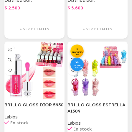
Distribuidor:
Distribuidor:
$
2.500
$
5.600
Agregar Al Carrito
Agregar Al Carrito
+ VER DETALLES
+ VER DETALLES
⭐
PRODUCTO
TOP
💫
RECIEN
LLEGADO
BRILLO GLOSS DIOR 5930
BRILLO GLOSS ESTRELLA
A1309
Labios
En stock
Labios
En stock