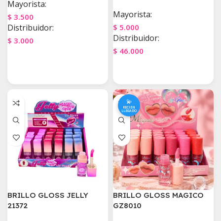
Mayorista:
Mayorista:
$
3.500
Distribuidor:
$
5.000
Distribuidor:
$
3.000
$
46.000
Agregar Al Carrito
Agregar Al Carrito
💫
RECIEN
LLEGADO
BRILLO GLOSS JELLY
BRILLO GLOSS MAGICO
21372
GZ8010