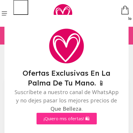
Pedido
Inicio
Labios
Mostrando 1–12 de 70 resultados
Barra lateral
Ofertas Exclusivas En La
Palma De Tu Mano. 📱
Suscríbete a nuestro canal de WhatsApp
y no dejes pasar los mejores precios de
Que Belleza
.
¡Quiero mis ofertas! 🛍️