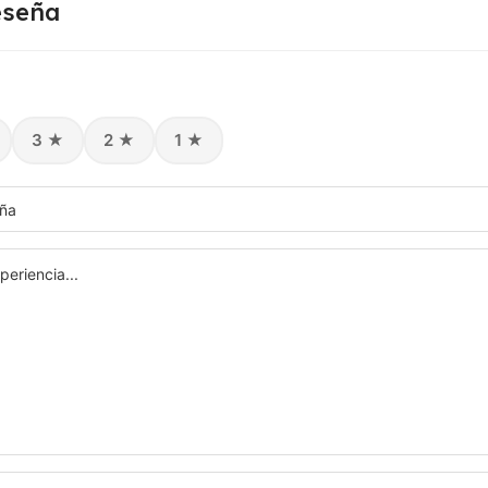
eseña
3 ★
2 ★
1 ★