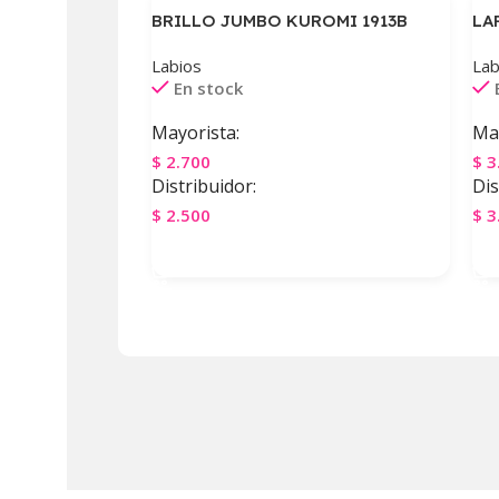
BRILLO JUMBO KUROMI 1913B
LA
Labios
Lab
En stock
Mayorista:
May
$
2.700
$
3
Distribuidor:
Dis
$
2.500
$
3
Agregar Al Carrito
A