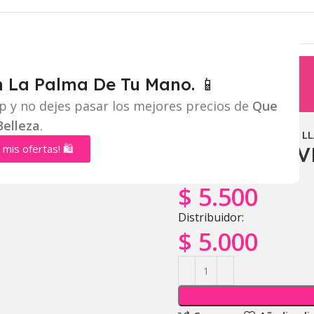
n La Palma De Tu Mano. 📱
p y no dejes pasar los mejores precios de
Que
Belleza
.
Inicio
Labios
BRILLO L
 mis ofertas! 🛍️
BRILLO LLA
Mayorista:
$
5.500
Distribuidor:
$
5.000