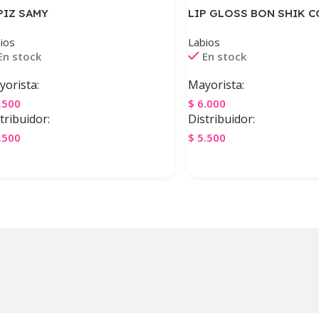
PIZ SAMY
LIP GLOSS BON SHIK C
ios
Labios
En stock
En stock
orista:
Mayorista:
.500
$
6.000
tribuidor:
Distribuidor:
.500
$
5.500
gregar Al Carrito
Agregar Al Carrito