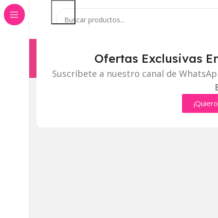
Ofertas Exclusivas E
Categorías
Inicio
Tienda
Suscríbete a nuestro canal de WhatsAp
Click to enlarge
¡Quiero