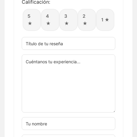
Calificación:
5
4
3
2
1 ★
★
★
★
★