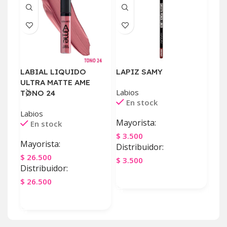
LABIAL LIQUIDO
LAPIZ SAMY
TIN
ULTRA MATTE AME
SER
Labios
TONO 24
En stock
Labi
E
Labios
Mayorista:
En stock
May
$
3.500
Mayorista:
Distribuidor:
$
27
$
26.500
Dist
$
3.500
Distribuidor:
$
27
Agregar Al Carrito
$
26.500
Ag
Agregar Al Carrito