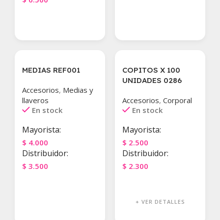
Agregar Al Carrito
💫
MEDIAS REF001
COPITOS X 100
RECIEN
UNIDADES 0286
LLEGADO
Accesorios
,
Medias y
🌟
llaveros
Accesorios
,
Corporal
RECOMENDADO
En stock
En stock
Mayorista:
Mayorista:
$
4.000
$
2.500
Distribuidor:
Distribuidor:
$
3.500
$
2.300
Agregar Al Carrito
Agregar Al Carrito
+ VER DETALLES