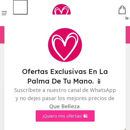
Pedido
Inicio
Accesorios
Mostrando 1–12 de 59 resultados
Barra lateral
Ofertas Exclusivas En La
Palma De Tu Mano. 📱
Suscríbete a nuestro canal de WhatsApp
y no dejes pasar los mejores precios de
Que Belleza
.
¡Quiero mis ofertas! 🛍️