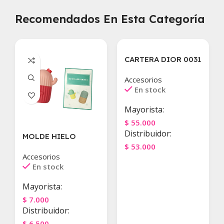
Recomendados En Esta Categoría
🔥
CARTERA DIOR 0031
MÁS
VENDIDO
Accesorios
💫
En stock
RECIEN
LLEGADO
Mayorista:
$
55.000
Distribuidor:
MOLDE HIELO
$
53.000
Accesorios
Agregar Al Carrito
En stock
Mayorista:
$
7.000
Distribuidor:
$
6.500