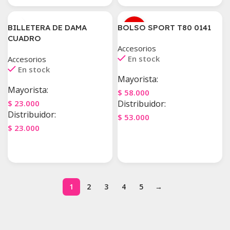
🔥
BILLETERA DE DAMA
BOLSO SPORT T80 0141
MÁS
VENDIDO
CUADRO
Accesorios
En stock
Accesorios
En stock
Mayorista:
Mayorista:
$
58.000
$
23.000
Distribuidor:
Distribuidor:
$
53.000
$
23.000
Agregar Al Carrito
Agregar Al Carrito
1
2
3
4
5
→