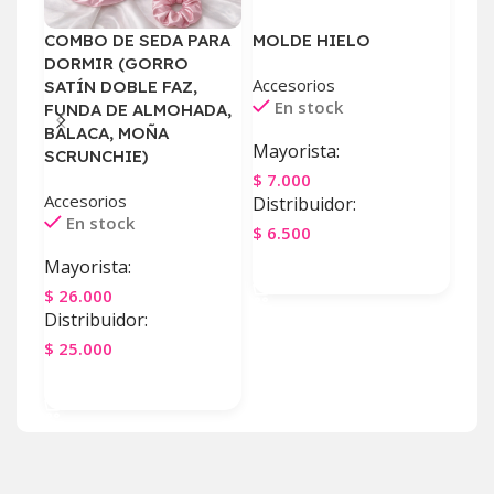
COMBO DE SEDA PARA
MOLDE HIELO
PES
DORMIR (GORRO
Accesorios
Acce
SATÍN DOBLE FAZ,
En stock
E
FUNDA DE ALMOHADA,
BALACA, MOÑA
Mayorista:
May
SCRUNCHIE)
$
7.000
$
2.
Accesorios
Distribuidor:
Dist
En stock
$
6.500
$
2.
Mayorista:
Agregar Al Carrito
Ag
$
26.000
Distribuidor:
$
25.000
Agregar Al Carrito