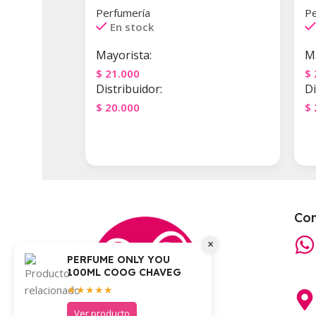
Perfumería
Pe
En stock
Mayorista:
Ma
$
21.000
$
Distribuidor:
Di
$
20.000
$
Agregar Al Carrito
Co
×
PERFUME ONLY YOU
100ML COOG CHAVEG
★★★★★
Ver producto