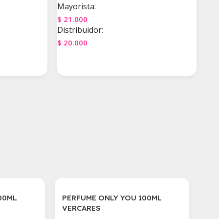
Mayorista:
$
21.000
Distribuidor:
$
20.000
Agregar Al Carrito
00ML
PERFUME ONLY YOU 100ML
VERCARES