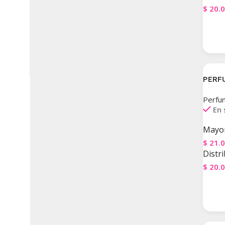
$
20.
Agre
PERF
Perfu
En 
Mayor
$
21.
Distri
$
20.
Agre