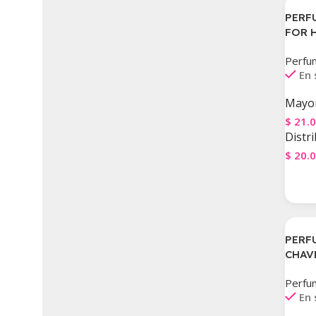
PERF
FOR 
Perfu
En 
Mayor
$
21.
Distri
$
20.
Agre
PERF
CHAV
Perfu
En 