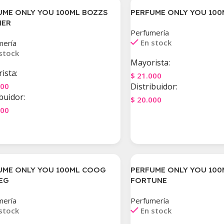
UME ONLY YOU 100ML BOZZS
PERFUME ONLY YOU 100
HER
Perfumería
En stock
mería
stock
Mayorista:
ista:
$
21.000
000
Distribuidor:
buidor:
$
20.000
000
Agregar Al Carrito
gar Al Carrito
UME ONLY YOU 100ML COOG
PERFUME ONLY YOU 100
EG
FORTUNE
mería
Perfumería
stock
En stock