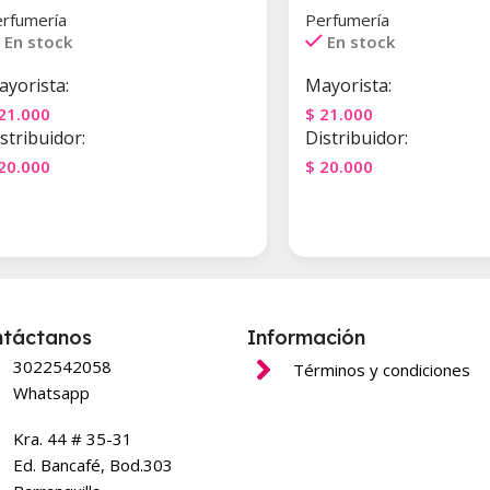
rfumería
Perfumería
En stock
En stock
yorista:
Mayorista:
21.000
$
21.000
stribuidor:
Distribuidor:
20.000
$
20.000
Agregar Al Carrito
Agregar Al Carrito
ntáctanos
Información
3022542058
Términos y condiciones
Whatsapp
Kra. 44 # 35-31
Ed. Bancafé, Bod.303