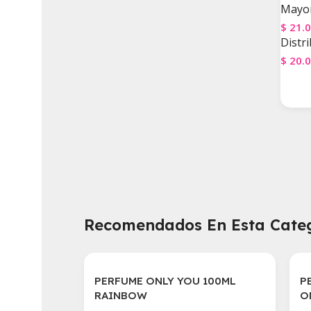
Mayor
$
21.
Distri
$
20.
Agre
Recomendados En Esta Cate
PERFUME ONLY YOU 100ML
P
RAINBOW
O