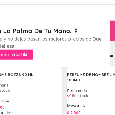
n La Palma De Tu Mano. 📱
p y no dejes pasar los mejores precios de
Que
Belleza
.
 mis ofertas! 🛍️
Perfumería
Mostrar
UME BOZZS 90 ML
PERFUME DE HOMBRE 1 
100MIL
mería
stock
Perfumería
En stock
ista:
Mayorista:
000
buidor:
$
7.500