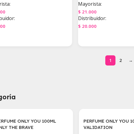
ista:
Mayorista:
000
$
21.000
buidor:
Distribuidor:
000
$
20.000
gar Al Carrito
Agregar Al Carrito
1
2
→
goría
ERFUME ONLY YOU 100ML
PERFUME ONLY YOU 1
NLY THE BRAVE
VALIDATION