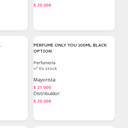
$
20.000
Agregar Al Carrito
L
PERFUME ONLY YOU 100ML BLACK
OPTION
Perfumería
En stock
Mayorista:
$
21.000
Distribuidor:
$
20.000
Agregar Al Carrito