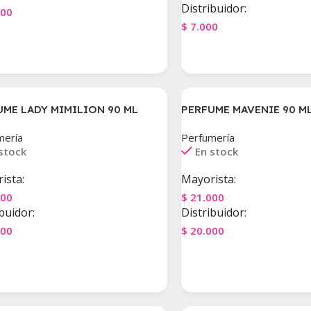
Distribuidor:
000
$
7.000
gar Al Carrito
Agregar Al Carrito
UME LADY MIMILION 90 ML
PERFUME MAVENIE 90 M
mería
Perfumería
stock
En stock
ista:
Mayorista:
000
$
21.000
buidor:
Distribuidor:
000
$
20.000
gar Al Carrito
Agregar Al Carrito