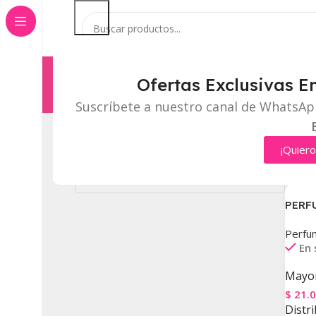
Ofertas Exclusivas E
Categorías
Inicio
Tienda
Suscríbete a nuestro canal de WhatsAp
Categorías Del Producto
¡Quiero
Inicio
PERF
Perfu
En 
Mayor
$
21.
Distri