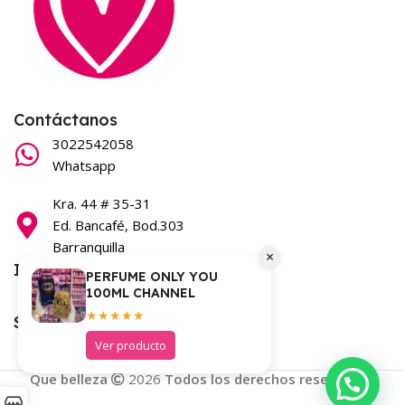
Contáctanos
3022542058
Whatsapp
Kra. 44 # 35-31
Ed. Bancafé, Bod.303
Barranquilla
×
Información
PERFUME ONLY YOU
100ML CHANNEL
Términos y condiciones
★★★★★
Síguenos en nuestras redes
Ver producto
Que belleza
2026
Todos los derechos reservados
.
Quiero asesoría por WhatsApp