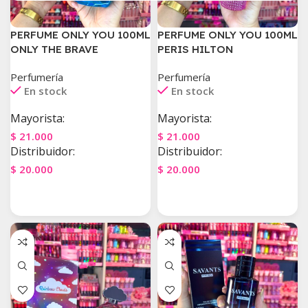
PERFUME ONLY YOU 100ML
PERFUME ONLY YOU 100ML
ONLY THE BRAVE
PERIS HILTON
Perfumería
Perfumería
En stock
En stock
Mayorista:
Mayorista:
$
21.000
$
21.000
Distribuidor:
Distribuidor:
$
20.000
$
20.000
Agregar Al Carrito
Agregar Al Carrito