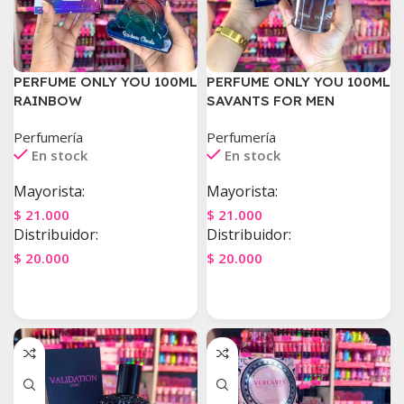
PERFUME ONLY YOU 100ML
PERFUME ONLY YOU 100ML
RAINBOW
SAVANTS FOR MEN
Perfumería
Perfumería
En stock
En stock
Mayorista:
Mayorista:
$
21.000
$
21.000
Distribuidor:
Distribuidor:
$
20.000
$
20.000
Agregar Al Carrito
Agregar Al Carrito