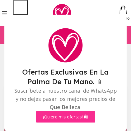
Pedido
Inicio
Perfumería
Página 2
Mostrando 13–19 de 19 resultados
Ofertas Exclusivas En La
Barra lateral
Palma De Tu Mano. 📱
Suscríbete a nuestro canal de WhatsApp
y no dejes pasar los mejores precios de
Que Belleza
.
¡Quiero mis ofertas! 🛍️