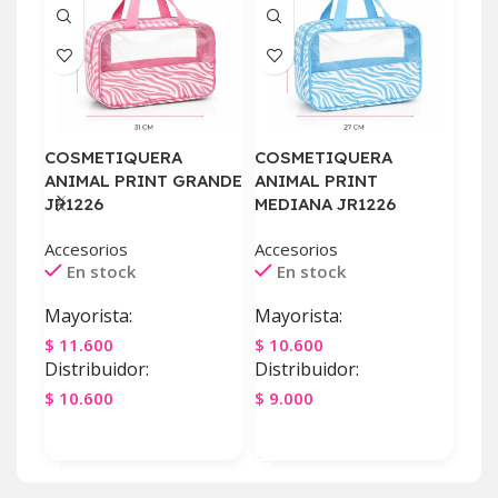
COSMETIQUERA
COSMETIQUERA
PES
ANIMAL PRINT GRANDE
ANIMAL PRINT
Acce
JR1226
MEDIANA JR1226
E
Accesorios
Accesorios
May
En stock
En stock
$
2.
Mayorista:
Mayorista:
Dist
$
11.600
$
10.600
$
2.
Distribuidor:
Distribuidor:
Ag
$
10.600
$
9.000
Agregar Al Carrito
Agregar Al Carrito