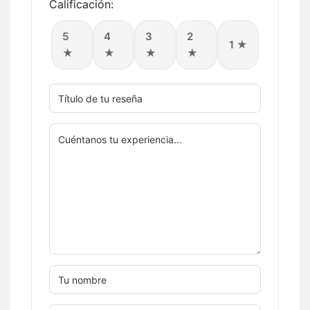
Calificación:
5
4
3
2
1 ★
★
★
★
★