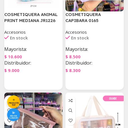
COSMETIQUERA ANIMAL
COSMETIQUERA
PRINT MEDIANA JR1226
CAPIBARA 0165
Accesorios
Accesorios
En stock
En stock
Mayorista:
Mayorista:
$
10.600
$
8.500
Distribuidor:
Distribuidor:
$
9.000
$
8.300
Agregar Al Carrito
Agregar Al Carrito
⭐
PRODUCTO
TOP
💫
RECIEN
LLEGADO