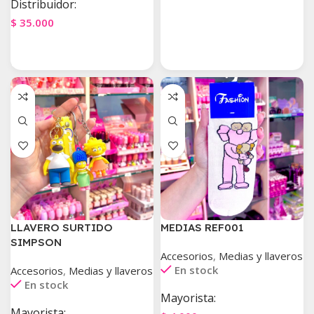
Distribuidor:
Agregar Al Carrito
$
35.000
Agregar Al Carrito
LLAVERO SURTIDO
MEDIAS REF001
SIMPSON
Accesorios
,
Medias y llaveros
En stock
Accesorios
,
Medias y llaveros
En stock
Mayorista:
Mayorista: