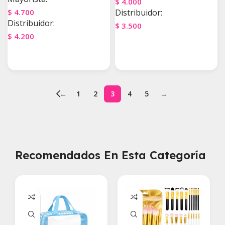
$
4.000
$
4.700
Distribuidor:
Distribuidor:
$
3.500
$
4.200
Agregar Al Carrito
Agregar Al Carrito
←
1
2
3
4
5
→
Recomendados En Esta Categoría