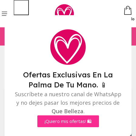
Pedido
Inicio
Accesorios
Página 3
Mostrando 25–36 de 59 resultados
Ofertas Exclusivas En La
Barra lateral
Palma De Tu Mano. 📱
Suscríbete a nuestro canal de WhatsApp
🔥
MÁS
VENDIDO
y no dejes pasar los mejores precios de
Que Belleza
.
¡Quiero mis ofertas! 🛍️