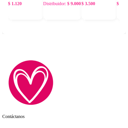
$
1.120
Distribuidor:
$
9.000
$
3.500
$
2.00
Agregar Al Carrito
Agregar Al Carrito
Agregar Al Carrito
Agreg
Contáctanos