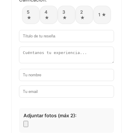
5
4
3
2
1 ★
★
★
★
★
Adjuntar fotos (máx 2):