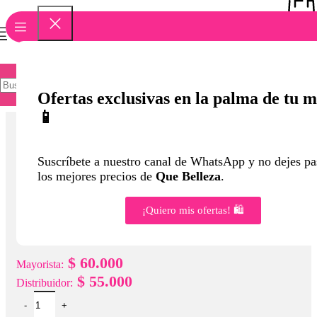
Pedi
Ofertas exclusivas en la palma de tu 
📱
Click to enlarge
Suscríbete a nuestro canal de WhatsApp y no dejes pa
los mejores precios de
Que Belleza
.
Inicio
Accesorios
MORRAL GRANDE TELA 0227
¡Quiero mis ofertas! 🛍️
MORRAL GRANDE TELA 0227
$
60.000
Mayorista:
$
55.000
Distribuidor: