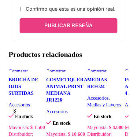
Confirmo que esta es una opinión real.
PUBLICAR RESEÑA
Productos relacionados
Comparar
Comparar
Comparar
Compa
Vista rápida
Vista rápida
Vista rápida
Vista 
BROCHA DE
COSMETIQUERA
MEDIAS
POM
Añadir a lista de
Añadir a lista de
Añadir a lista de
Añadir
OJOS
ANIMAL PRINT
REF024
APL
deseos
deseos
deseos
deseo
SURTIDAS
MEDIANA
4 AN
Accesorios
,
JR1226
Accesorios
Medias y llaveros
Acces
Accesorios
En stock
En stock
En
En stock
Mayorista:
$
1.500
Mayorista:
$
4.000
Mayor
Distribuidor:
Mayorista:
$
10.600
Distribuidor:
Distri