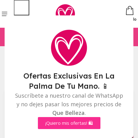
Pedido
Inicio
Labios
Página 2
Mostrando 13–24 de 70 resultados
Ofertas Exclusivas En La
Barra lateral
Palma De Tu Mano. 📱
Suscríbete a nuestro canal de WhatsApp
y no dejes pasar los mejores precios de
Que Belleza
.
¡Quiero mis ofertas! 🛍️