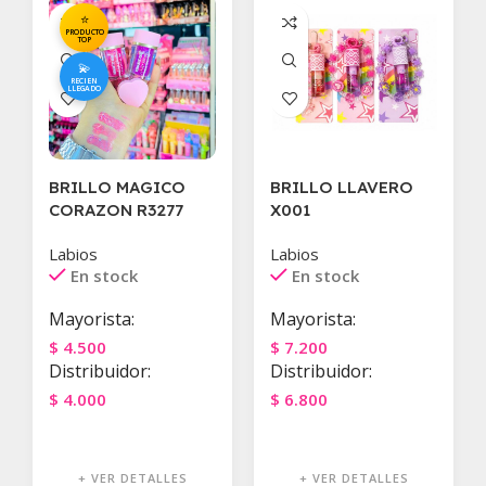
⭐
PRODUCTO
TOP
💫
RECIEN
LLEGADO
BRILLO MAGICO
BRILLO LLAVERO
CORAZON R3277
X001
Labios
Labios
En stock
En stock
Mayorista:
Mayorista:
$
4.500
$
7.200
Distribuidor:
Distribuidor:
$
4.000
$
6.800
Agregar Al Carrito
Agregar Al Carrito
+ VER DETALLES
+ VER DETALLES