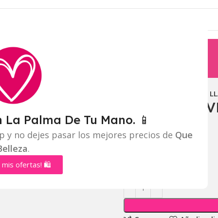
Inicio
Labios
BRILLO L
BRILLO LLAV
n La Palma De Tu Mano. 📱
Mayorista:
$
5.850
p y no dejes pasar los mejores precios de
Que
Belleza
.
Distribuidor:
$
5.500
 mis ofertas! 🛍️