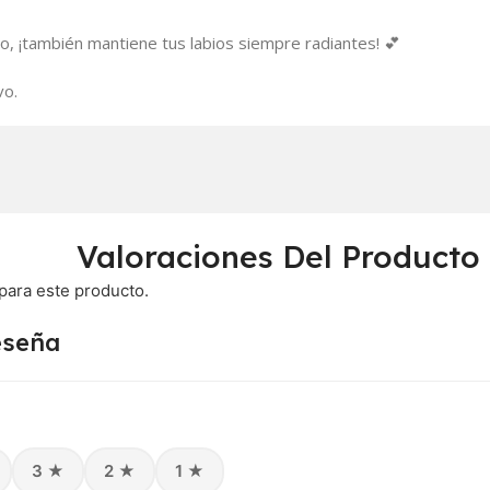
o, ¡también mantiene tus labios siempre radiantes! 💕
vo.
Valoraciones Del Producto
para este producto.
eseña
3 ★
2 ★
1 ★