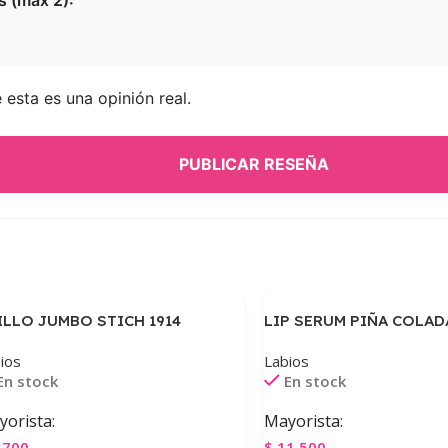
s (máx 2):
esta es una opinión real.
PUBLICAR RESEÑA
ILLO JUMBO STICH 1914
LIP SERUM PIÑA COLAD
ios
Labios
En stock
En stock
orista:
Mayorista:
.700
$
11.500