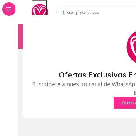
Categorías
Inicio
Tienda
Click to enlarge
Ofertas Exclusivas E
Suscríbete a nuestro canal de WhatsAp
¡Quiero