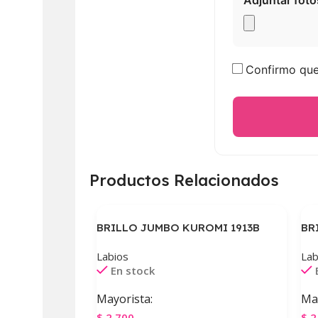
Adjuntar foto
Confirmo que 
Productos Relacionados
BRILLO JUMBO KUROMI 1913B
BR
Labios
Lab
En stock
Mayorista:
May
$
2.700
$
2