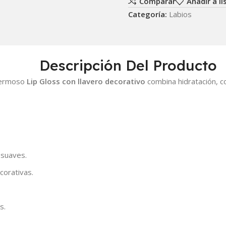
Comparar
Añadir a l
Categoría:
Labios
Descripción Del Producto
 hermoso
Lip Gloss con llavero decorativo
combina hidratación, c
.
 suaves.
corativas.
s.