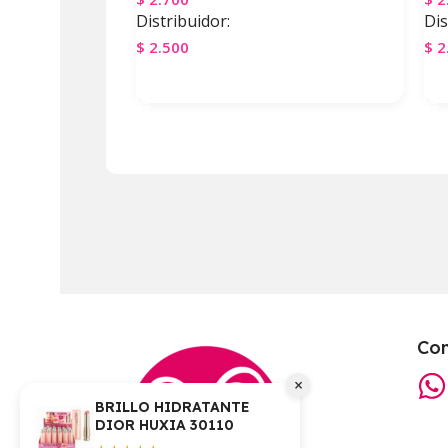
Distribuidor:
Dis
$
2.500
$
2
Agregar Al Carrito
A
Co
×
BRILLO HIDRATANTE
DIOR HUXIA 30110