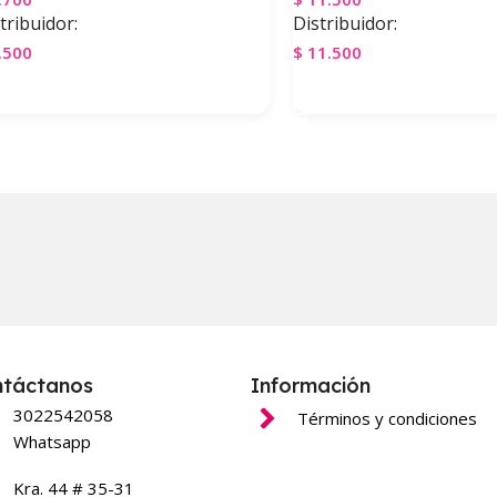
tribuidor:
Distribuidor:
.500
$
11.500
gregar Al Carrito
Agregar Al Carrito
ntáctanos
Información
3022542058
Términos y condiciones
Whatsapp
Kra. 44 # 35-31