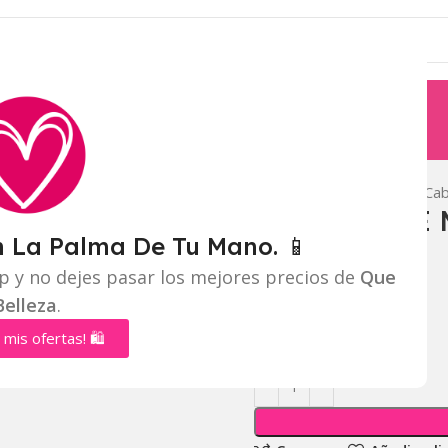
Inicio
Accesorios para Ca
PAQUETE DE 
n La Palma De Tu Mano. 📱
Mayorista:
$
2.500
p y no dejes pasar los mejores precios de
Que
Belleza
.
Distribuidor:
$
2.300
 mis ofertas! 🛍️