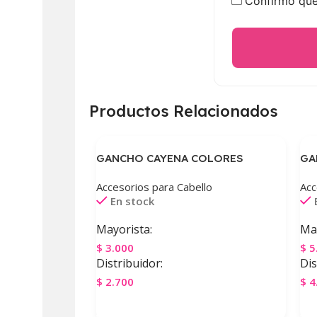
Confirmo que 
Productos Relacionados
GANCHO CAYENA COLORES
GA
Accesorios para Cabello
Acc
En stock
Mayorista:
May
$
3.000
$
5
Distribuidor:
Dis
$
2.700
$
4
Agregar Al Carrito
A