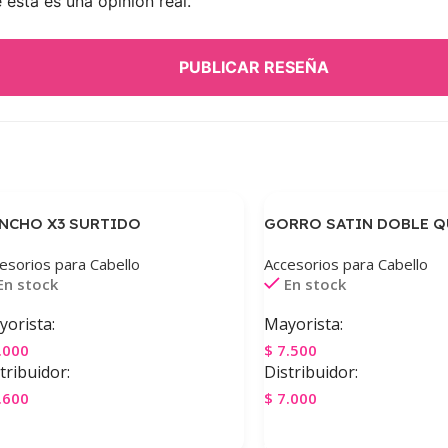
esta es una opinión real.
PUBLICAR RESEÑA
NCHO X3 SURTIDO
GORRO SATIN DOBLE Q
esorios para Cabello
Accesorios para Cabello
En stock
En stock
orista:
Mayorista:
.000
$
7.500
tribuidor:
Distribuidor:
.600
$
7.000
gregar Al Carrito
Agregar Al Carrito