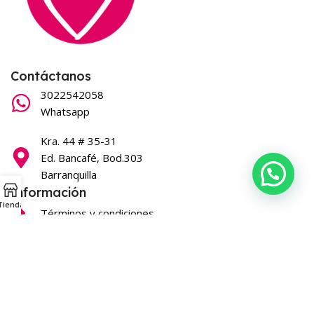
Contáctanos
3022542058
Whatsapp
Kra. 44 # 35-31
Ed. Bancafé, Bod.303
Barranquilla
Información
Tienda
Términos y condiciones
Síguenos en nuestras redes
Que belleza
2026
Todos los derechos reservados
.