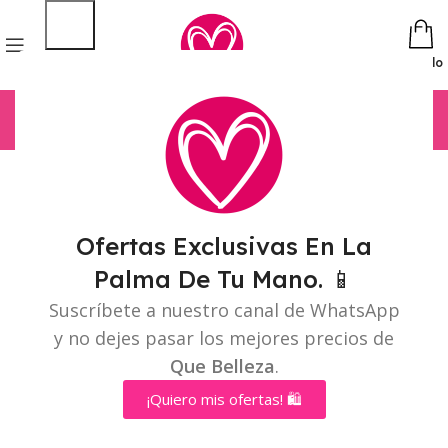
Pedido
Nothing Found
Ofertas Exclusivas En La
Apologies, but no results were found. Perhaps searching will
Palma De Tu Mano. 📱
help find a related post.
Suscríbete a nuestro canal de WhatsApp
y no dejes pasar los mejores precios de
Que Belleza
.
¡Quiero mis ofertas! 🛍️