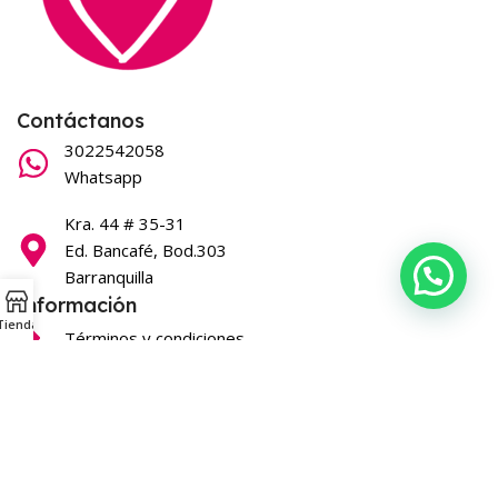
Contáctanos
3022542058
Whatsapp
Kra. 44 # 35-31
Ed. Bancafé, Bod.303
Barranquilla
Información
Tienda
Términos y condiciones
Síguenos en nuestras redes
Que belleza
2026
Todos los derechos reservados
.