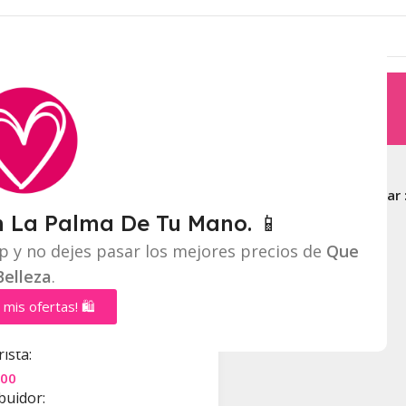
Productos etiquetados “VIRAL”
Mostrar
n La Palma De Tu Mano. 📱
p y no dejes pasar los mejores precios de
Que
R RHODE
Belleza
.
CTO
P
o
 mis ofertas! 🛍️
stock
AL
ista:
500
buidor: