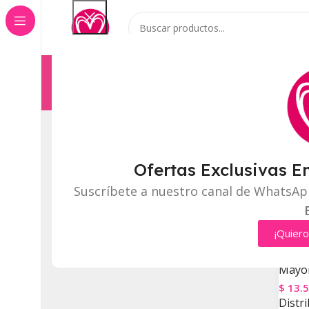
Categorías
Inicio
Tienda
Categorías Del Producto
Inicio
Ofertas Exclusivas E
Suscríbete a nuestro canal de WhatsAp
⭐
RUBO
PRODU
TO
Rostr
¡Quiero
✨
En 
VIR
Mayor
$
13.
Distri