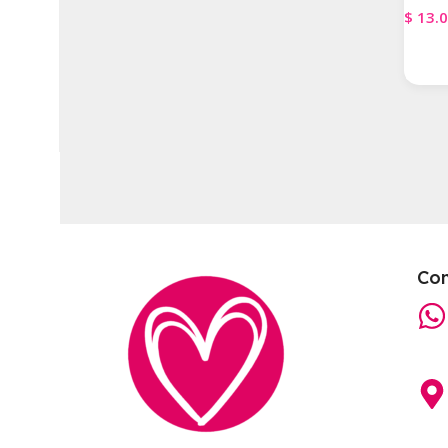
$
13.
Agre
Co