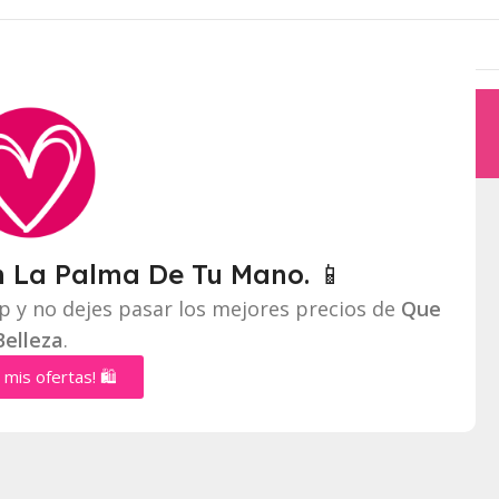
n La Palma De Tu Mano. 📱
p y no dejes pasar los mejores precios de
Que
Belleza
.
 mis ofertas! 🛍️