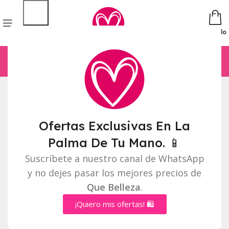
Pedido
This wishlist is empty.
Ofertas Exclusivas En La
Palma De Tu Mano. 📱
Return To Shop
Suscríbete a nuestro canal de WhatsApp
y no dejes pasar los mejores precios de
Que Belleza
.
¡Quiero mis ofertas! 🛍️