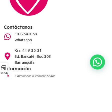
Contáctanos
3022542058
Whatsapp
Kra. 44 # 35-31
Ed. Bancafé, Bod.303
Barranquilla
Información
Tienda
Términos y condiciones
Síguenos en nuestras redes
Que belleza
2026
Todos los derechos reservados
.