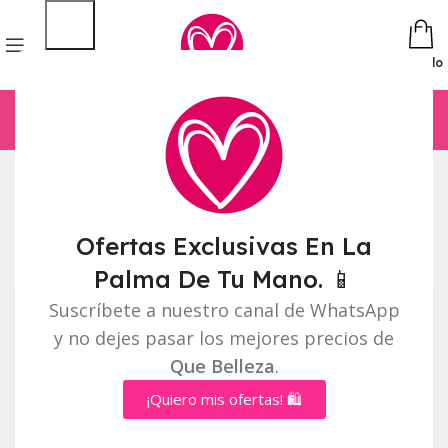
Pedido
Inicio
Productos etiquetados “Ojos”
Mostrando los 2 resultados
Ofertas Exclusivas En La
Barra lateral
Palma De Tu Mano. 📱
Suscríbete a nuestro canal de WhatsApp
y no dejes pasar los mejores precios de
Que Belleza
.
¡Quiero mis ofertas! 🛍️