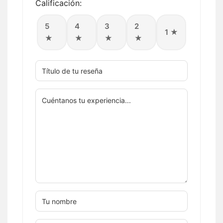
Calificación:
5
4
3
2
1 ★
★
★
★
★