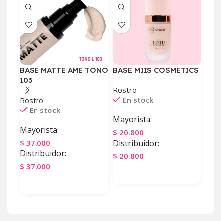
BASE MATTE AME TONO
BASE MIIS COSMETICS
BAS
103
ALT
Rostro
TON
En stock
Rostro
En stock
Ros
Mayorista:
E
Mayorista:
$
20.800
May
$
37.000
Distribuidor:
Distribuidor:
$
22
$
20.800
Dist
$
37.000
Agregar Al Carrito
$
22
Agregar Al Carrito
Ag