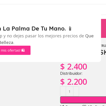
n La Palma De Tu Mano. 📱
p y no dejes pasar los mejores precios de
Que
Belleza
.
Inicio
Rostro
BASE TRU
 mis ofertas! 🛍️
BASE TRUE S
Mayorista:
$
2.400
Distribuidor:
$
2.200