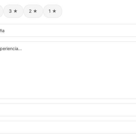
3 ★
2 ★
1 ★