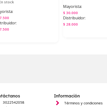
En stock
Mayorista:
orista:
$
30.000
7.500
Distribuidor:
tribuidor:
$
28.000
7.500
Agregar Al Carrito
gregar Al Carrito
ntáctanos
Información
3022542058
Términos y condiciones