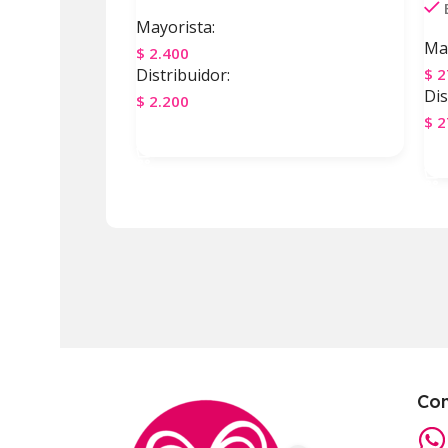
Mayorista:
May
$
2.400
Distribuidor:
$
2
Dis
$
2.200
$
2
Agregar Al Carrito
A
Co