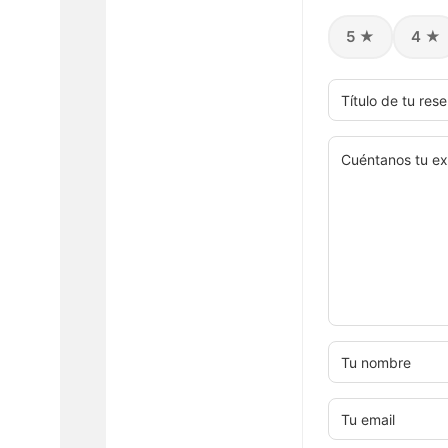
5 ★
4 ★