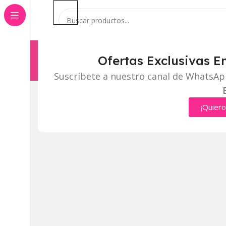
Ofertas Exclusivas E
Categorías
Inicio
Tienda
Suscríbete a nuestro canal de WhatsAp
Click to enlarge
¡Quiero