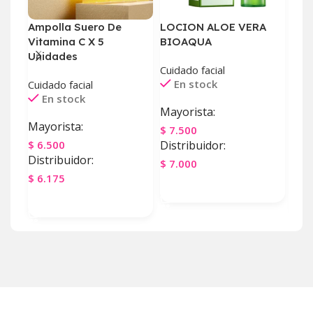
Ampolla Suero De
LOCION ALOE VERA
PRO
Vitamina C X 5
BIOAQUA
SPR
Unidades
SD1
Cuidado facial
En stock
Cuidado facial
Cuid
En stock
E
Mayorista:
Mayorista:
May
$
7.500
$
6.500
Distribuidor:
$
11
Distribuidor:
Dist
$
7.000
$
6.175
$
10
Agregar Al Carrito
Agregar Al Carrito
Ag