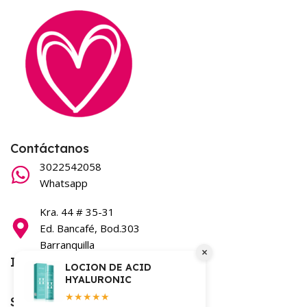
Contáctanos
3022542058
Whatsapp
Kra. 44 # 35-31
Ed. Bancafé, Bod.303
Barranquilla
×
Información
LOCION DE ACID
HYALURONIC
Términos y condiciones
★★★★★
Síguenos en nuestras redes