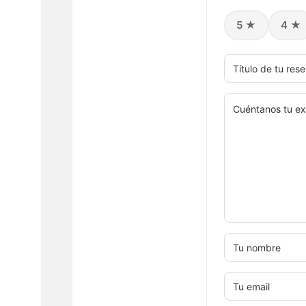
5 ★
4 ★