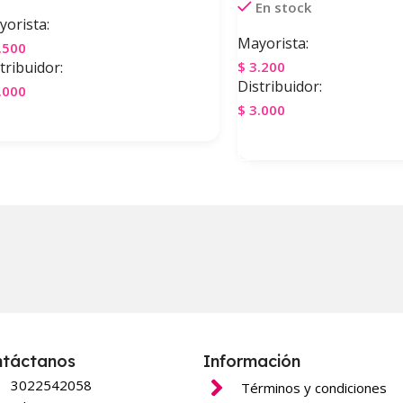
En stock
orista:
Mayorista:
.500
tribuidor:
$
3.200
Distribuidor:
.000
$
3.000
gregar Al Carrito
Agregar Al Carrito
ntáctanos
Información
3022542058
Términos y condiciones