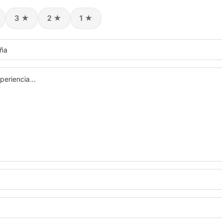
3 ★
2 ★
1 ★