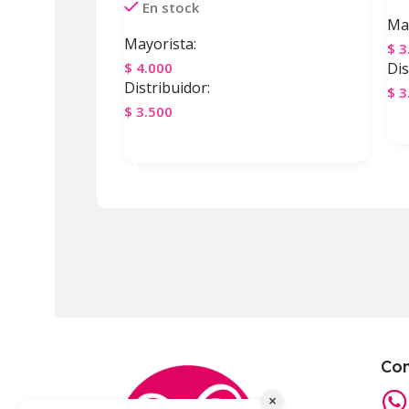
En stock
May
Mayorista:
$
3
$
4.000
Dis
Distribuidor:
$
3
$
3.500
A
Agregar Al Carrito
Co
×