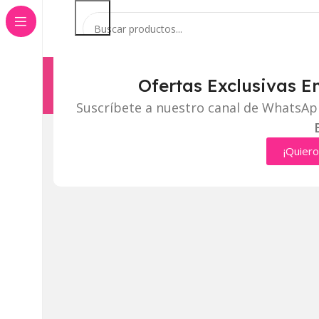
Ofertas Exclusivas E
Categorías
Inicio
Tienda
Suscríbete a nuestro canal de WhatsAp
Click to enlarge
¡Quiero