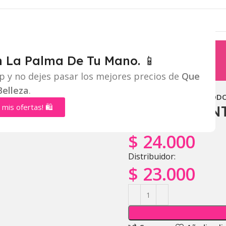
n La Palma De Tu Mano. 📱
p y no dejes pasar los mejores precios de
Que
Belleza
.
Inicio
Corporal
DESOD
 mis ofertas! 🛍️
DESODORANT
Mayorista:
$
24.000
Distribuidor:
$
23.000