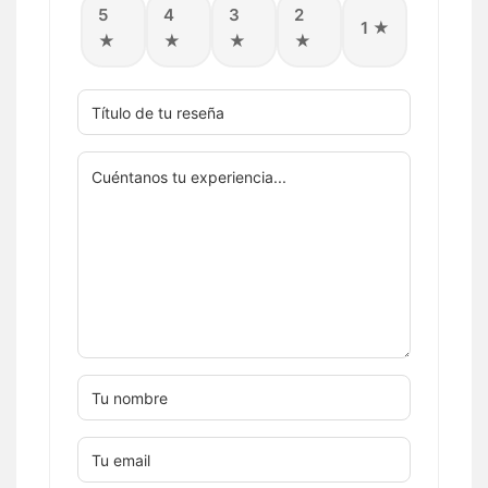
5
4
3
2
1 ★
★
★
★
★