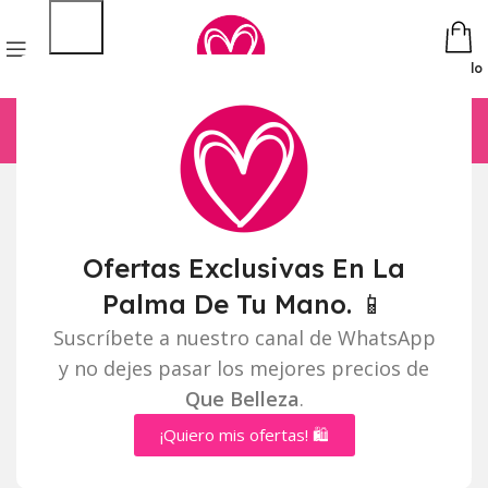
Pedido
Click to enlarge
icio
Capilar
EXOTIC ACONDICIONADOR DE COCO 1.000ML
EXOTIC ACONDICIONADOR DE COCO
Ofertas Exclusivas En La
1.000ML
Palma De Tu Mano. 📱
Mayorista:
$
9.000
Suscríbete a nuestro canal de WhatsApp
Distribuidor:
y no dejes pasar los mejores precios de
$
9.000
Que Belleza
.
¡Quiero mis ofertas! 🛍️
Agregar Al Carrito