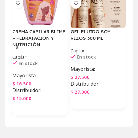
CREMA CAPILAR BLIME
GEL FLUIDO SOY
MAS
– HIDRATACIÓN Y
RIZOS 300 ML
DE 
NUTRICIÓN
Capilar
Capi
En stock
E
Capilar
En stock
Mayorista:
May
Mayorista:
$
27.500
$
7.
$
16.500
Distribuidor:
Dist
Distribuidor:
$
27.000
$
7.
$
15.000
Agregar Al Carrito
Ag
Agregar Al Carrito