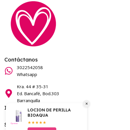
Contáctanos
3022542058
Whatsapp
Kra. 44 # 35-31
Ed. Bancafé, Bod.303
Barranquilla
×
Información
LOCION DE PERILLA
BIOAQUA
Términos y condiciones
★★★★★
Síguenos en nuestras redes