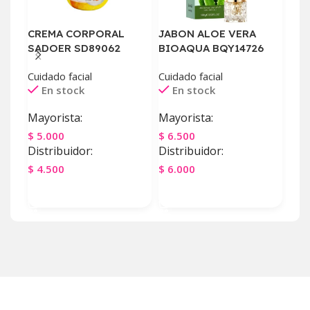
CREMA CORPORAL
JABON ALOE VERA
LOC
SADOER SD89062
BIOAQUA BQY14726
BI
Cuidado facial
Cuidado facial
Cuid
En stock
En stock
E
Mayorista:
Mayorista:
May
$
5.000
$
6.500
$
7.
Distribuidor:
Distribuidor:
Dist
$
4.500
$
6.000
$
7.
Agregar Al Carrito
Agregar Al Carrito
Ag