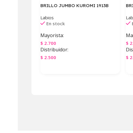
BRILLO JUMBO KUROMI 1913B
BR
Labios
Lab
En stock
Mayorista:
May
$
2.700
$
2
Distribuidor:
Dis
$
2.500
$
2
Agregar Al Carrito
A