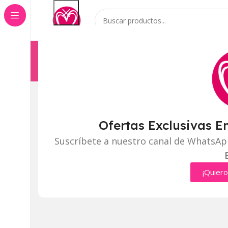
Categorías
Inicio
Tienda
Click to enlarge
Ofertas Exclusivas E
Suscríbete a nuestro canal de WhatsAp
¡Quiero