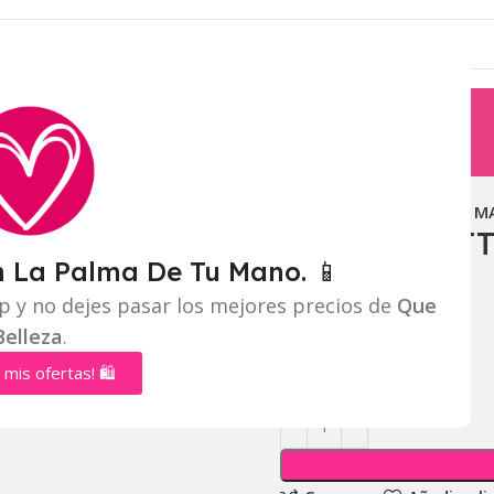
Inicio
Labios
LABIAL 
LABIAL MAT
n La Palma De Tu Mano. 📱
Mayorista:
$
2.500
p y no dejes pasar los mejores precios de
Que
Belleza
.
Distribuidor:
$
2.300
 mis ofertas! 🛍️