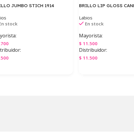
ILLO JUMBO STICH 1914
BRILLO LIP GLOSS CAN
ios
Labios
En stock
En stock
orista:
Mayorista:
.700
$
11.500
tribuidor:
Distribuidor:
.500
$
11.500
gregar Al Carrito
Agregar Al Carrito