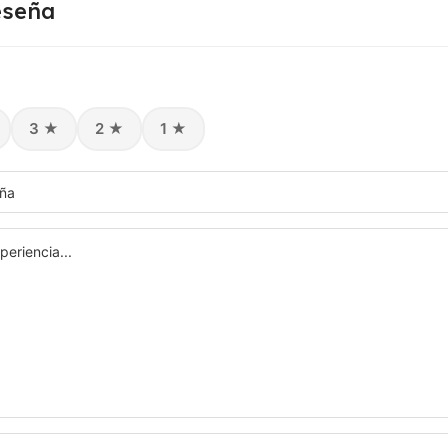
eseña
3 ★
2 ★
1 ★