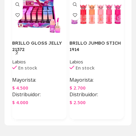
BRILLO GLOSS JELLY
BRILLO JUMBO STICH
GLO
21372
1914
Labi
E
Labios
Labios
En stock
En stock
May
Mayorista:
Mayorista:
$
20
$
4.500
$
2.700
Dist
Distribuidor:
Distribuidor:
$
20
$
4.000
$
2.500
Ag
Agregar Al Carrito
Agregar Al Carrito