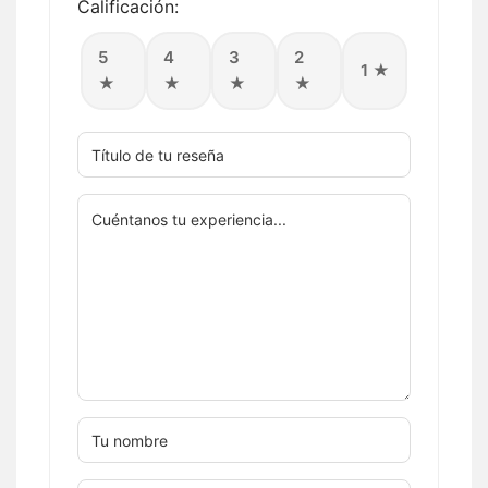
Calificación:
5
4
3
2
1 ★
★
★
★
★