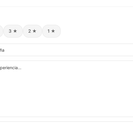
3 ★
2 ★
1 ★