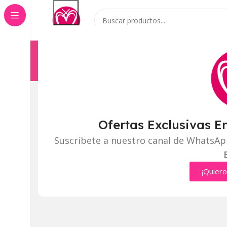
Categorías
Inicio
Tienda
Click to enlarge
Ofertas Exclusivas E
Suscríbete a nuestro canal de WhatsAp
¡Quiero