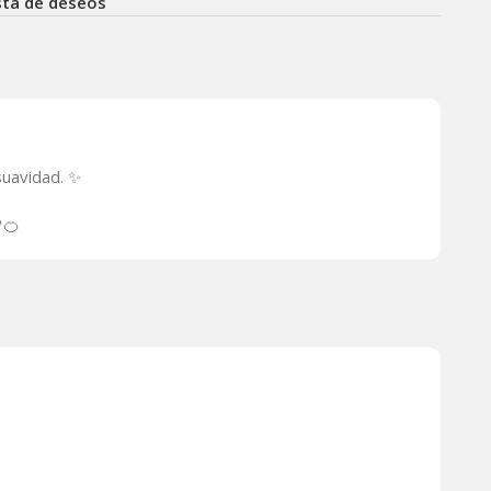
ista de deseos
 suavidad. ✨
🍊