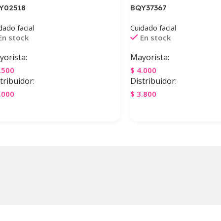
Y02518
BQY37367
dado facial
Cuidado facial
En stock
En stock
orista:
Mayorista:
.500
$
4.000
tribuidor:
Distribuidor:
.000
$
3.800
gregar Al Carrito
Agregar Al Carrito