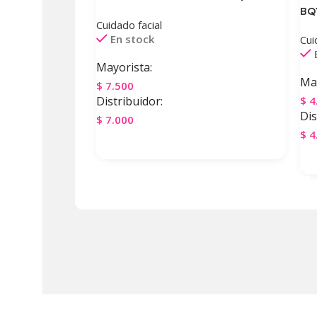
BQ
Cuidado facial
En stock
Cui
Mayorista:
May
$
7.500
Distribuidor:
$
4
Dis
$
7.000
$
4
Agregar Al Carrito
A