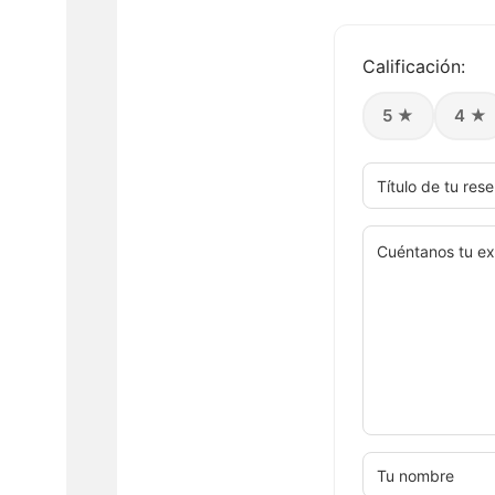
Calificación:
5 ★
4 ★