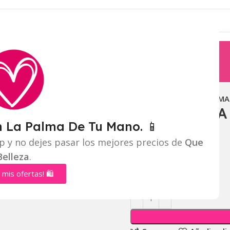
Inicio
Cuidado facial
MA
MASCARILLA
n La Palma De Tu Mano. 📱
Mayorista:
$
2.200
p y no dejes pasar los mejores precios de
Que
Belleza
.
Distribuidor:
$
2.000
 mis ofertas! 🛍️