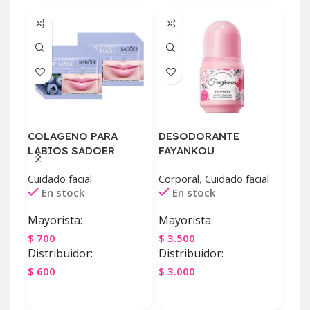
COLAGENO PARA
DESODORANTE
ESP
LABIOS SADOER
FAYANKOU
CAP
Cuidado facial
Corporal
,
Cuidado facial
Cuid
En stock
En stock
E
Mayorista:
Mayorista:
May
$
700
$
3.500
$
8.
Distribuidor:
Distribuidor:
Dist
$
600
$
3.000
$
8.
Agregar Al Carrito
Agregar Al Carrito
Ag