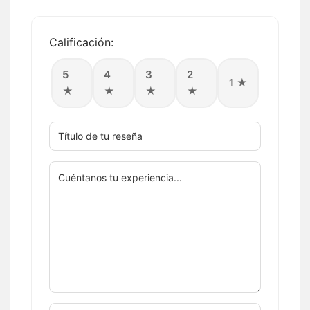
Calificación:
5
4
3
2
1 ★
★
★
★
★