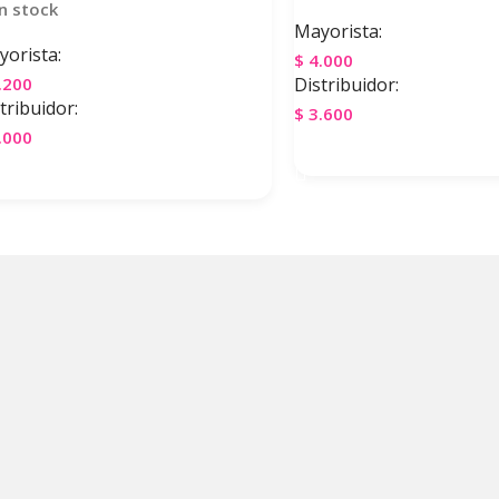
n stock
Mayorista:
orista:
$
4.000
.200
Distribuidor:
tribuidor:
$
3.600
.000
Agregar Al Carrito
gregar Al Carrito