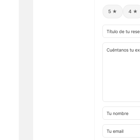
5 ★
4 ★