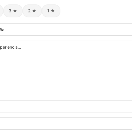
3 ★
2 ★
1 ★