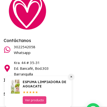
Contáctanos
3022542058
Whatsapp
Kra. 44 # 35-31
Ed. Bancafé, Bod.303
Barranquilla
×
Información
ESPUMA LIMPIADORA DE
AGUACATE
Términos y condiciones
★★★★★
Síguenos en nuestras redes
Ver producto