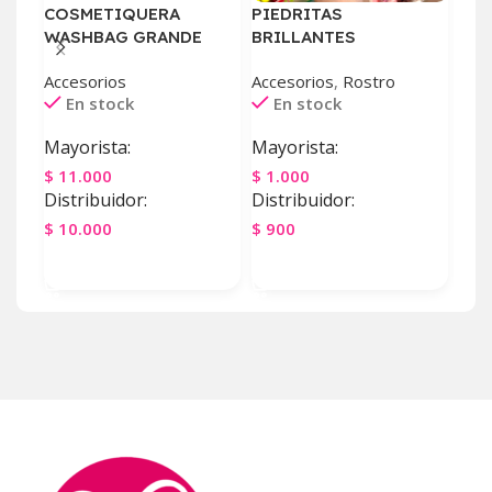
COSMETIQUERA
PIEDRITAS
POM
WASHBAG GRANDE
BRILLANTES
AN7
Accesorios
Accesorios
,
Rostro
Acce
En stock
En stock
E
Mayorista:
Mayorista:
May
$
11.000
$
1.000
$
2.
Distribuidor:
Distribuidor:
Dist
$
10.000
$
900
$
2.
Agregar Al Carrito
Agregar Al Carrito
Ag