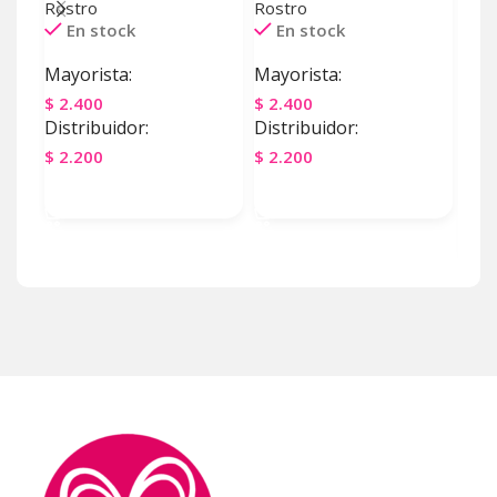
Rostro
Rostro
TON
En stock
En stock
Ros
Mayorista:
Mayorista:
E
$
2.400
$
2.400
May
Distribuidor:
Distribuidor:
$
22
$
2.200
$
2.200
Dist
Agregar Al Carrito
Agregar Al Carrito
$
22
Ag