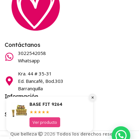
Contáctanos
3022542058
Whatsapp
Kra. 44 # 35-31
Ed. Bancafé, Bod.303
Barranquilla
Información
×
BASE FIT 9264
Términos y condiciones
★★★★★
Síguenos en nuestras redes
Ver producto
Que belleza
2026
Todos los derechos reservados
.
Quiero asesoría por WhatsApp