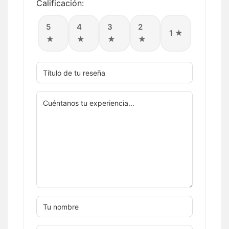
Calificación:
5
4
3
2
1 ★
★
★
★
★