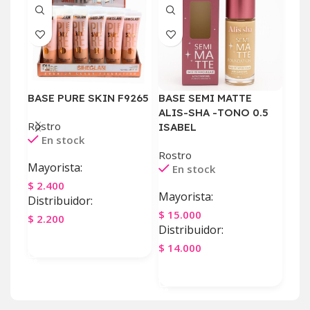
BASE PURE SKIN F9265
BASE SEMI MATTE
PIE
ALIS-SHA -TONO 0.5
BRI
Rostro
ISABEL
En stock
Acce
E
Rostro
Mayorista:
En stock
May
$
2.400
Mayorista:
Distribuidor:
$
1.
$
15.000
Dist
$
2.200
Distribuidor:
$
90
Agregar Al Carrito
$
14.000
Ag
Agregar Al Carrito