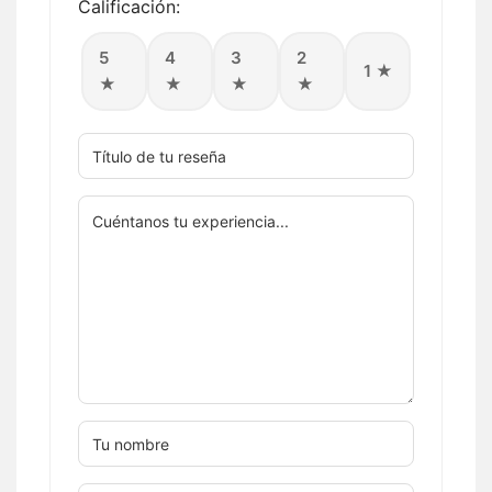
Calificación:
5
4
3
2
1 ★
★
★
★
★