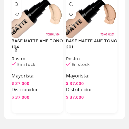
BASE MATTE AME TONO
BASE MATTE AME TONO
BAS
104
201
Ros
E
Rostro
Rostro
En stock
En stock
May
Mayorista:
Mayorista:
$
2.
$
37.000
$
37.000
Dist
Distribuidor:
Distribuidor:
$
2.
$
37.000
$
37.000
Ag
Agregar Al Carrito
Agregar Al Carrito