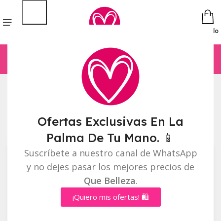
Pedido
Inicio
Cuidado facial
Página 6
Mostrando 61–72 de 73 resultados
Ofertas Exclusivas En La
Barra lateral
Palma De Tu Mano. 📱
Suscríbete a nuestro canal de WhatsApp
y no dejes pasar los mejores precios de
Que Belleza
.
¡Quiero mis ofertas! 🛍️