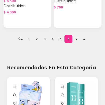
$
4.500
Distribuidor:
Distribuidor:
$
700
$
4.000
Agregar Al Carrito
Agregar Al Carrito
←
1
2
3
4
5
6
7
→
Recomendados En Esta Categoría