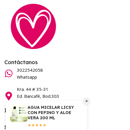
Contáctanos
3022542058
Whatsapp
Kra. 44 # 35-31
Ed. Bancafé, Bod.303
×
Barranquilla
AGUA MICELAR LICSY
Información
CON PEPINO Y ALOE
VERA 200 ML
Términos y condiciones
★★★★★
Síguenos en nuestras redes