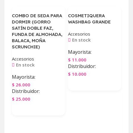
COMBO DE SEDA PARA
COSMETIQUERA
DORMIR (GORRO
WASHBAG GRANDE
SATÍN DOBLE FAZ,
Accesorios
FUNDA DE ALMOHADA,
En stock
BALACA, MOÑA
SCRUNCHIE)
Mayorista:
Accesorios
$
11.000
PIE
En stock
Distribuidor:
BRI
$
10.000
Mayorista:
Acce
Agregar Al Carrito
$
26.000
En
Distribuidor:
May
$
25.000
$
1.
Agregar Al Carrito
Dist
$
90
Ag