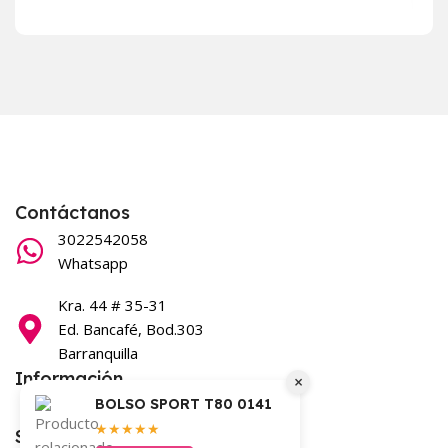
Contáctanos
3022542058
Whatsapp
Kra. 44 # 35-31
Ed. Bancafé, Bod.303
Barranquilla
Información
×
BOLSO SPORT T80 0141
Términos y condiciones
★★★★★
Síguenos en nuestras redes