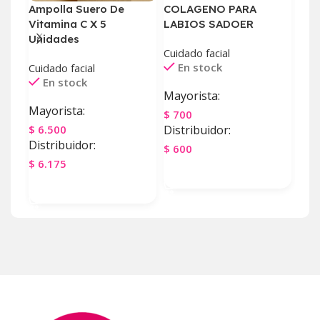
Ampolla Suero De
COLAGENO PARA
DE
Vitamina C X 5
LABIOS SADOER
SAD
Unidades
Cuidado facial
Cuid
En stock
E
Cuidado facial
En stock
Mayorista:
May
Mayorista:
$
700
$
4.
$
6.500
Distribuidor:
Dist
Distribuidor:
$
600
$
4.
$
6.175
Agregar Al Carrito
Ag
Agregar Al Carrito