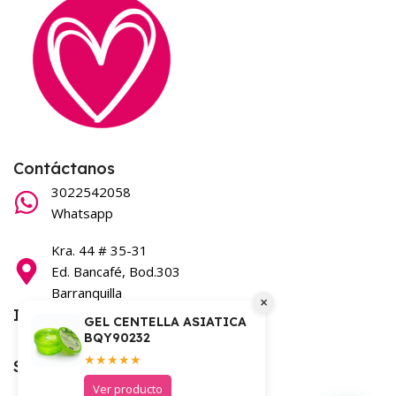
Contáctanos
3022542058
Whatsapp
Kra. 44 # 35-31
Ed. Bancafé, Bod.303
Barranquilla
×
Información
GEL CENTELLA ASIATICA
BQY90232
Términos y condiciones
★★★★★
Síguenos en nuestras redes
Ver producto