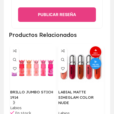
PUBLICAR RESEÑA
Productos Relacionados
🔥
MÁS
VENDIDO
💫
RECIEN
LLEGADO
BRILLO JUMBO STICH
LABIAL MATTE
LIP
1914
SIHEGLAM COLOR
CON
NUDE
Labios
Labi
En stock
E
Labios