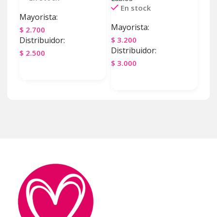
En stock
Mayorista:
May
Mayorista:
$
2.700
$
6.
Distribuidor:
$
3.200
Dist
Distribuidor:
$
2.500
$
5.
$
3.000
Agregar Al Carrito
Ag
Agregar Al Carrito