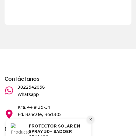
$
7.
Ag
Contáctanos
3022542058
Whatsapp
Kra. 44 # 35-31
Ed. Bancafé, Bod.303
×
Barranquilla
PROTECTOR SOLAR EN
Información
SPRAY 50+ SADOER