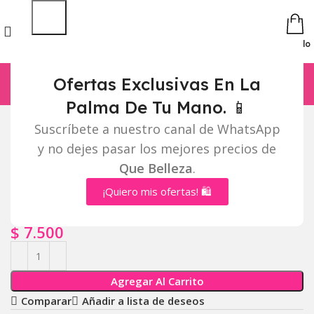
Pedido
Ofertas Exclusivas En La
Palma De Tu Mano. 📱
Click to enlarge
Suscríbete a nuestro canal de WhatsApp
Inicio
Cuidado facial
TONICO DE RETINOL
y no dejes pasar los mejores precios de
TONICO DE RETINOL
Que Belleza
.
Mayorista:
¡Quiero mis ofertas! 🛍️
$
8.000
Distribuidor:
$
7.500
Agregar Al Carrito
Comparar
Añadir a lista de deseos