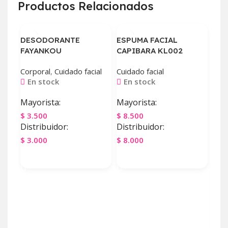
Productos Relacionados
DESODORANTE
ESPUMA FACIAL
FAYANKOU
CAPIBARA KL002
Corporal
,
Cuidado facial
Cuidado facial
En stock
En stock
Mayorista:
Mayorista:
$
3.500
$
8.500
ESP
Distribuidor:
Distribuidor:
SAD
$
3.000
$
8.000
HI
Agregar Al Carrito
Agregar Al Carrito
Cuid
En
May
$
7.
Dist