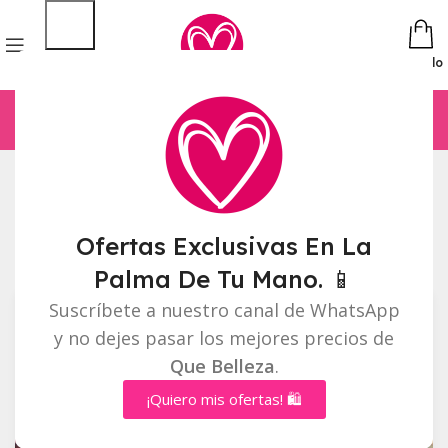
Pedido
Inicio
Accesorios
Página 5
Mostrando 49–59 de 59 resultados
Ofertas Exclusivas En La
Barra lateral
Palma De Tu Mano. 📱
Suscríbete a nuestro canal de WhatsApp
y no dejes pasar los mejores precios de
Que Belleza
.
¡Quiero mis ofertas! 🛍️