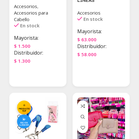
LINEAS
Accesorios
,
Accesorios para
Accesorios
En stock
Cabello
En stock
Mayorista:
Mayorista:
$
63.000
$
1.500
Distribuidor:
Distribuidor:
$
58.000
$
1.300
Agregar Al Carrito
Agregar Al Carrito
⭐
PRODUCTO
TOP
💫
RECIEN
LLEGADO