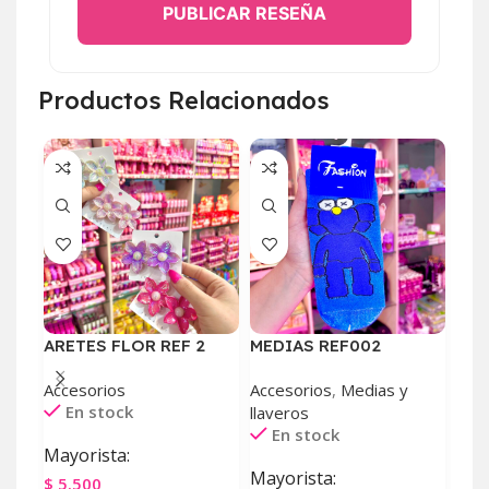
PUBLICAR RESEÑA
Productos Relacionados
ARETES FLOR REF 2
MEDIAS REF002
MED
Accesorios
Accesorios
,
Medias y
Acce
En stock
llaveros
llav
En stock
E
Mayorista:
Mayorista:
May
$
5.500