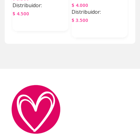
Distribuidor:
$
4.000
$
4.
Distribuidor:
Dist
$
4.500
$
3.500
$
3.
Agregar Al Carrito
Agregar Al Carrito
Ag